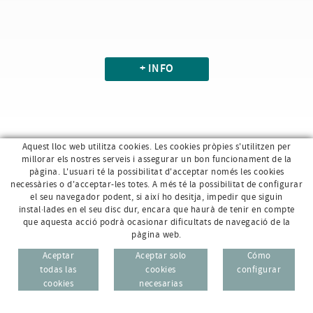
+ INFO
Aquest lloc web utilitza cookies. Les cookies pròpies s'utilitzen per
millorar els nostres serveis i assegurar un bon funcionament de la
pàgina. L'usuari té la possibilitat d'acceptar només les cookies
necessàries o d'acceptar-les totes. A més té la possibilitat de configurar
el seu navegador podent, si així ho desitja, impedir que siguin
instal·lades en el seu disc dur, encara que haurà de tenir en compte
que aquesta acció podrà ocasionar dificultats de navegació de la
pàgina web.
Av. Sant Jordi, 168 · 17800 Olot (Girona)
96 69
Aceptar
Aceptar solo
Cómo
CAT
ESP
todas las
cookies
configurar
972 26 95 74
cookies
necesarias
info@e-micrologic.com