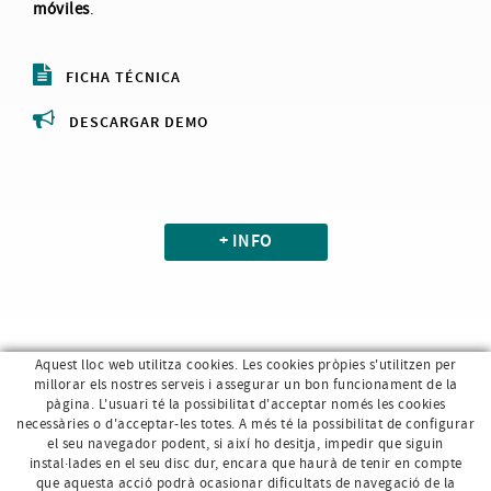
móviles
.
FICHA TÉCNICA
DESCARGAR DEMO
+ INFO
Aquest lloc web utilitza cookies. Les cookies pròpies s'utilitzen per
millorar els nostres serveis i assegurar un bon funcionament de la
pàgina. L'usuari té la possibilitat d'acceptar només les cookies
necessàries o d'acceptar-les totes. A més té la possibilitat de configurar
el seu navegador podent, si així ho desitja, impedir que siguin
instal·lades en el seu disc dur, encara que haurà de tenir en compte
que aquesta acció podrà ocasionar dificultats de navegació de la