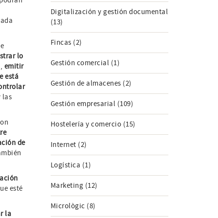
 podrán
Digitalización y gestión documental
cada
(13)
Fincas (2)
ue
strar lo
Gestión comercial (1)
s,
emitir
e está
Gestión de almacenes (2)
ontrolar
y las
Gestión empresarial (109)
son
Hostelería y comercio (15)
re
ación de
Internet (2)
también
Logística (1)
tación
Marketing (12)
que esté
Micrològic (8)
r la