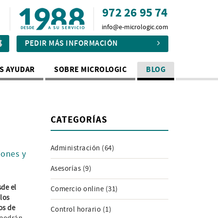
972 26 95 74
info@e-micrologic.com
PEDIR MÁS INFORMACIÓN
S AYUDAR
SOBRE MICROLOGIC
BLOG
CATEGORÍAS
Administración (64)
iones y
Asesorías (9)
de el
Comercio online (31)
 los
s de
Control horario (1)