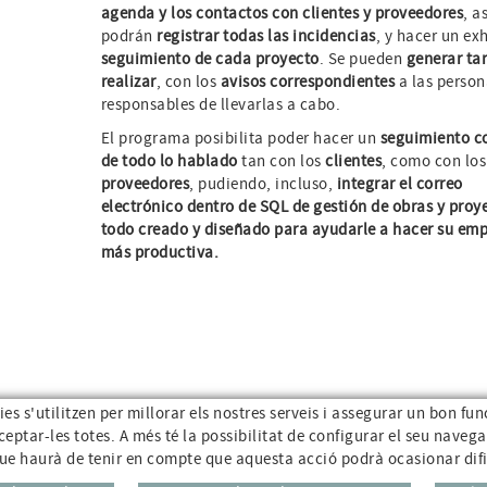
agenda y los contactos con clientes y proveedores
, a
podrán
registrar todas las incidencias
, y hacer un ex
seguimiento de cada proyecto
. Se pueden
generar ta
realizar
, con los
avisos correspondientes
a las person
responsables de llevarlas a cabo.
El programa posibilita poder hacer un
seguimiento c
de todo lo hablado
tan con los
clientes
, como con los
proveedores
, pudiendo, incluso,
integrar el correo
electrónico dentro de SQL de gestión de obras y proy
todo creado y diseñado para ayudarle a hacer su em
más productiva.
es s'utilitzen per millorar els nostres serveis i assegurar un bon fu
ptar-les totes. A més té la possibilitat de configurar el seu navega
Ajuda Online
CAT
ES
 que haurà de tenir en compte que aquesta acció podrà ocasionar di