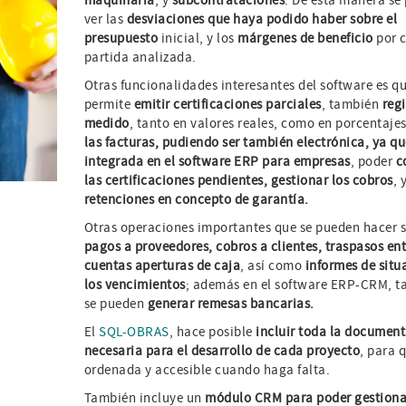
maquinaria
, y
subcontrataciones
. De esta manera se
ver las
desviaciones que haya podido haber sobre el
presupuesto
inicial, y los
márgenes de beneficio
por 
partida analizada.
Otras funcionalidades interesantes del software es q
permite
emitir certificaciones parciales
, también
regi
medido
, tanto en valores reales, como en porcentaje
las facturas, pudiendo ser también electrónica, ya qu
integrada en el software ERP para empresas
, poder
c
las certificaciones pendientes, gestionar los cobros
, 
retenciones en concepto de garantía.
Otras operaciones importantes que se pueden hacer 
pagos a proveedores, cobros a clientes, traspasos ent
cuentas aperturas de caja
, así como
informes de situ
los vencimientos
; además en el software ERP-CRM, 
se pueden
generar remesas bancarias.
El
SQL-OBRAS
, hace posible
incluir toda la documen
necesaria para el desarrollo de cada proyecto
, para 
ordenada y accesible cuando haga falta.
También incluye un
módulo CRM para poder gestiona