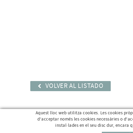
VOLVER AL LISTADO
Aquest lloc web utilitza cookies. Les cookies pròpi
d'acceptar només les cookies necessàries o d'acce
Av. Sant Jordi, 168 · 17800 Olot (Girona)
96 69
instal·lades en el seu disc dur, encara