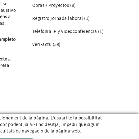
sí se
Obras / Proyectos (8)
haustivo
reas a
Registro jornada laboral (1)
as
Telefonia IP y videoconferencia (1)
ompleto
VeriFactu (39)
ectos,
presa
ncionament de la pàgina. L'usuari té la possibilitat
dor podent, si així ho desitja, impedir que siguin
972 26 95 74
info@e-micrologic.com
P
ficultats de navegació de la pàgina web.