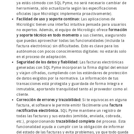
ya estás cómodo con SQL Pyme, no será necesario cambiar de
herramienta, sólo actualizarla según las especificaciones
oficiales (que Micrològic implementa proactivamente).
Facilidad de uso y soporte continuo:
Las aplicaciones de
Micrològic tienen una interfaz intuitiva pensada para usuarios
no expertos. Además, el equipo de Micrològic ofrece
formación
y soporte técnico en todo momento
a sus clientes, asegurando
que puedas aprovechar todas las funcionalidades (incluida la
factura electrónica) sin dificultades. Esto es clave para los
autónomos con pocos conocimientos digitales: no estarás solo
en el proceso de adaptación.
Seguridad de los datos y fiabilidad:
Las facturas electrónicas
generadas con SQL Pyme incorporan la firma digital del emisor
y viajan cifradas, cumpliendo con los estándares de protección
de datos exigidos por la normativa. La información de tus
transacciones está protegida y guardada de forma íntegra e
inmutable, aportando tranquilidad tanto al proveedor como al
cliente.
Corrección de errores y trazabilidad:
Si te equivocas en alguna
factura, el software le permite emitir fácilmente una
factura
rectificativa electrónica.
SQL Pyme mantiene un registro de
todas las facturas y sus estados (emitida, enviada, cobrada,
etc.), proporcionando
trazabilidad completa
del proceso. Esta
funcionalidad ayuda a cumplir con la obligación de informar
del estado de las facturas y evita problemas, ya que todo queda