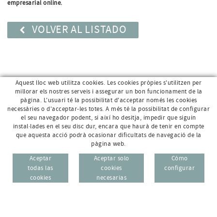
empresarial online.
VOLVER AL LISTADO
Aquest lloc web utilitza cookies. Les cookies pròpies s'utilitzen per
millorar els nostres serveis i assegurar un bon funcionament de la
pàgina. L'usuari té la possibilitat d'acceptar només les cookies
necessàries o d'acceptar-les totes. A més té la possibilitat de configurar
el seu navegador podent, si així ho desitja, impedir que siguin
instal·lades en el seu disc dur, encara que haurà de tenir en compte
que aquesta acció podrà ocasionar dificultats de navegació de la
pàgina web.
Av. Sant Jordi, 168 · 17800 Olot (Girona)
96 69
Aceptar
Aceptar solo
Cómo
CAT
ESP
todas las
cookies
configurar
972 26 95 74
cookies
necesarias
info@e-micrologic.com