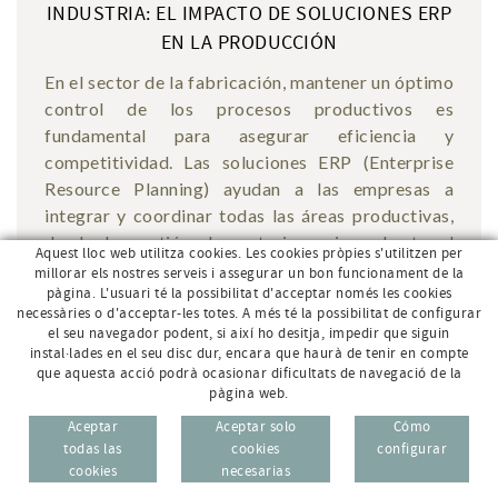
INDUSTRIA: EL IMPACTO DE SOLUCIONES ERP
EN LA PRODUCCIÓN
En el sector de la fabricación, mantener un óptimo
control de los procesos productivos es
fundamental para asegurar eficiencia y
competitividad. Las soluciones ERP (Enterprise
Resource Planning) ayudan a las empresas a
integrar y coordinar todas las áreas productivas,
desde la gestión de materias primas hasta el
Aquest lloc web utilitza cookies. Les cookies pròpies s'utilitzen per
producto final, pasando por la planificación de la
millorar els nostres serveis i assegurar un bon funcionament de la
pàgina. L'usuari té la possibilitat d'acceptar només les cookies
producción y el seguimiento de los recursos.
necessàries o d'acceptar-les totes. A més té la possibilitat de configurar
el seu navegador podent, si així ho desitja, impedir que siguin
INFO
instal·lades en el seu disc dur, encara que haurà de tenir en compte
que aquesta acció podrà ocasionar dificultats de navegació de la
pàgina web.
Aceptar
Aceptar solo
Cómo
todas las
cookies
configurar
cookies
necesarias