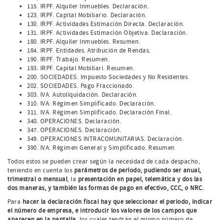
115. IRPF. Alquiler Inmuebles. Declaración.
123. IRPF. Capital Mobiliario. Declaración.
130. IRPF. Actividades Estimación Directa. Declaración.
131. IRPF. Actividades Estimación Objetiva. Declaración.
180. IRPF. Alquiler Inmuebles. Resumen.
184. IRPF. Entidades. Atribución de Rendas.
190. IRPF. Trabajo. Resumen.
193. IRPF. Capital Mobiliari. Resumen.
200. SOCIEDADES. Impuesto Sociedades y No Residentes.
202. SOCIEDADES. Pago Fraccionado.
303. IVA. Autoliquidación. Declaración.
310. IVA. Régimen Simplificado. Declaración.
311. IVA. Régimen Simplificado. Declaración Final.
340. OPERACIONES. Declaración.
347. OPERACIONES. Declaración.
349. OPERACIONES INTRACOMUNITARIAS. Declaración.
390. IVA. Régimen General y Simplificado. Resumen
Todos estos se pueden crear según la necesidad de cada despacho,
teniendo en cuenta los
parámetros de período, pudiendo ser anual,
trimestral o mensual
, la
presentación en papel, telemática y dos las
dos maneras, y también las formas de pago en efectivo, CCC, o NRC.
Para
hacer la declaración fiscal hay que seleccionar el periodo, indicar
el número de empresa, e introducir los valores de los campos que
aparecen en la pantalla
, los cuales tendrán el mismo número de